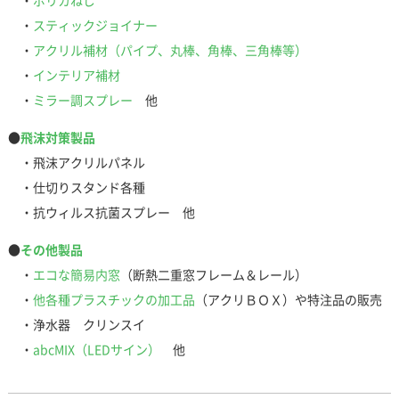
・
ポリカねじ
・
スティックジョイナー
・
アクリル補材（パイプ、丸棒、角棒、三角棒等）
・
インテリア補材
・
ミラー調スプレー
他
●
飛沫対策製品
・飛沫アクリルパネル
・仕切りスタンド各種
・抗ウィルス抗菌スプレー 他
●
その他製品
・
エコな簡易内窓
（断熱二重窓フレーム＆レール）
・
他各種プラスチックの加工品
（アクリＢＯＸ）や特注品の販売
・浄水器 クリンスイ
・
abcMIX（LEDサイン）
他