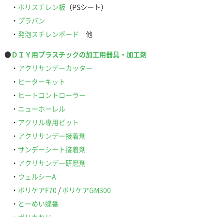
・
ポリスチレン板
（PSシート）
・
プラバン
・
発泡スチレンボード
他
●
ＤＩＹ用プラスチックの加工用器具・加工剤
・
アクリサンデーカッター
・
ヒーターキット
・
ヒートコントローラー
・
ニューホーレル
・
アクリル専用ビット
・
アクリサンデー接着剤
・
サンデーシート接着剤
・
アクリサンデー研磨剤
・
ウェルシーA
・
ポリケアF70
/
ポリケアGM300
・
とーめい蝶番