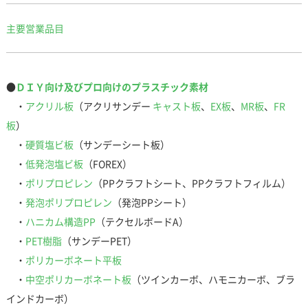
主要営業品目
●
ＤＩＹ向け及びプロ向けのプラスチック素材
・
アクリル板
（アクリサンデー
キャスト板
、
EX板
、
MR板
、
FR
板
）
・
硬質塩ビ板
（サンデーシート板）
・
低発泡塩ビ板
（FOREX）
・
ポリプロピレン
（PPクラフトシート、PPクラフトフィルム）
・
発泡ポリプロピレン
（発泡PPシート）
・
ハニカム構造PP
（テクセルボードA）
・
PET樹脂
（サンデーPET）
・
ポリカーボネート平板
・
中空ポリカーボネート板
（ツインカーボ、ハモニカーボ、ブラ
インドカーボ）